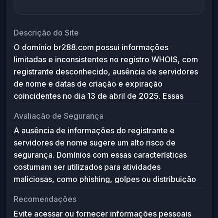
Descrição do Site
O domínio br288.com possui informações
limitadas e inconsistentes no registro WHOIS, com
registrante desconhecido, ausência de servidores
de nome e datas de criação e expiração
coincidentes no dia 13 de abril de 2025. Essas
características indicam que o domínio pode estar
Avaliação de Segurança
não configurado, ser temporário ou mesmo
A ausência de informações do registrante e
suspeito. Não há conteúdo acessível ou
servidores de nome sugere um alto risco de
informações adicionais que permitam descrever
segurança. Domínios com essas características
seu propósito ou serviços oferecidos.
costumam ser utilizados para atividades
maliciosas, como phishing, golpes ou distribuição
de malware. Recomenda-se cautela ao interagir
Recomendações
com este domínio. Caso necessário, utilize
Evite acessar ou fornecer informações pessoais
soluções de segurança como antivírus,