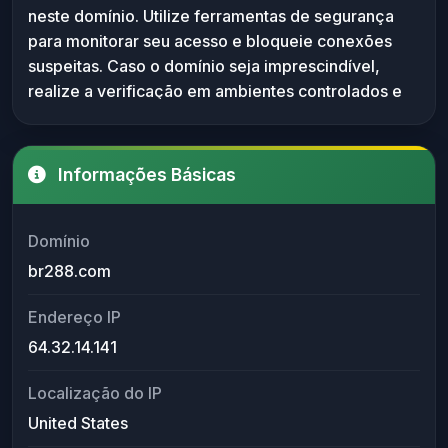
neste domínio. Utilize ferramentas de segurança
bloqueadores de scripts e análise de tráfego
para monitorar seu acesso e bloqueie conexões
antes de qualquer acesso.
suspeitas. Caso o domínio seja imprescindível,
realize a verificação em ambientes controlados e
mantenha seus sistemas atualizados.
Informações Básicas
Domínio
br288.com
Endereço IP
64.32.14.141
Localização do IP
United States