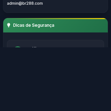
admin@br288.com
Dicas de Segurança
Verifique sempre o SSL
Certifique-se de que o site possui um
certificado SSL válido antes de fornecer
informações sensíveis.
Evite sites sem autenticação
Sites legítimos possuem métodos de
autenticação seguros para proteger seus
dados.
Verifique informações de contato