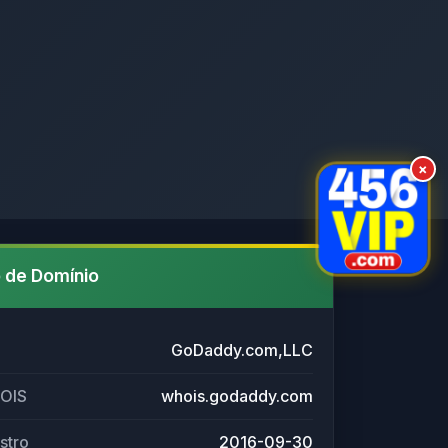
×
 de Domínio
GoDaddy.com,LLC
HOIS
whois.godaddy.com
stro
2016-09-30