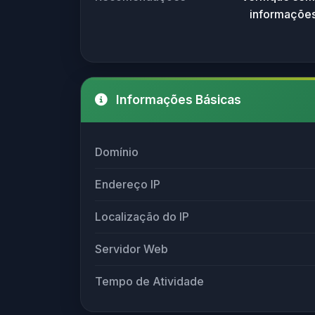
informações
Informações Básicas
Domínio
Endereço IP
Localização do IP
Servidor Web
Tempo de Atividade