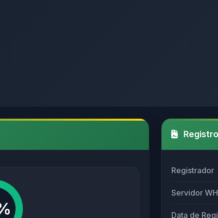
Registro
Registrador
Servidor W
%
Data de Regi