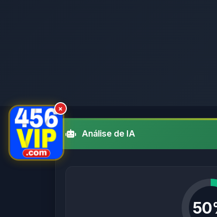
×
Análise de IA
50