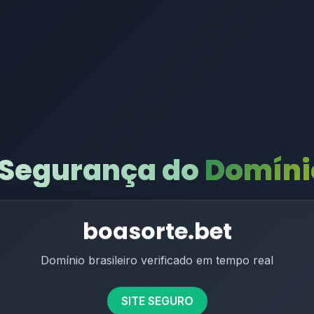
 Segurança do
Domínio
boasorte.bet
Domínio brasileiro verificado em tempo real
SITE SEGURO