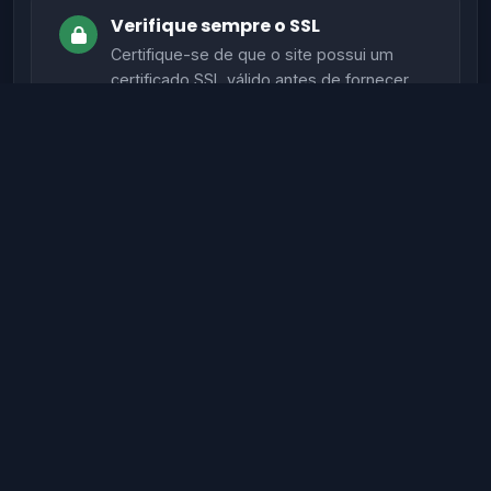
Verifique sempre o SSL
Certifique-se de que o site possui um
certificado SSL válido antes de fornecer
informações sensíveis.
Evite sites sem autenticação
Sites legítimos possuem métodos de
autenticação seguros para proteger seus
dados.
Verifique informações de contato
Sites confiáveis geralmente têm contato,
endereço físico e suporte ativo.