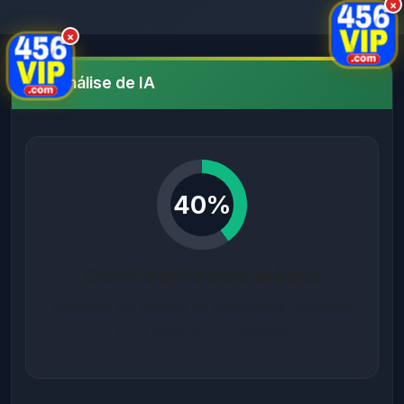
×
×
Análise de IA
40%
Confiabilidade Média
Baseado em análise de segurança completa
para domínios brasileiros