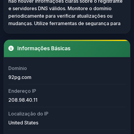
não houver informações claras sobre o registrante
devidamente configurado e verificado.
e servidores DNS válidos. Monitore o domínio
periodicamente para verificar atualizações ou
mudanças. Utilize ferramentas de segurança para
escanear qualquer conteúdo relacionado antes de
acessá-lo.
Informações Básicas
Domínio
92pg.com
Endereço IP
208.98.40.11
Localização do IP
United States