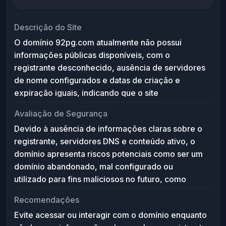
Descrição do Site
O domínio 92pg.com atualmente não possui
informações públicas disponíveis, com o
registrante desconhecido, ausência de servidores
de nome configurados e datas de criação e
expiração iguais, indicando que o site
provavelmente ainda não está ativo ou é inválido.
Avaliação de Segurança
Sem conteúdo acessível, não é possível
Devido à ausência de informações claras sobre o
determinar seu propósito ou funcionalidade.
registrante, servidores DNS e conteúdo ativo, o
domínio apresenta riscos potenciais como ser um
domínio abandonado, mal configurado ou
utilizado para fins maliciosos no futuro, como
phishing ou malware. Recomenda-se cautela e
Recomendações
evitar fornecer dados pessoais ou acessar links
Evite acessar ou interagir com o domínio enquanto
relacionados até que o domínio esteja