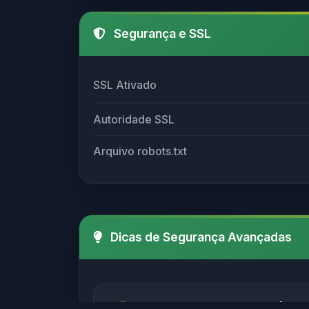
Segurança e SSL
SSL Ativado
Autoridade SSL
Arquivo robots.txt
Dicas de Segurança Avançadas
Verifique sempre o SSL (http