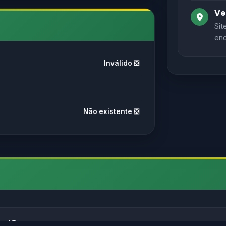
Ve
Sit
end
Inválido ❎
Não existente ❎
s://) antes de inserir dados pessoais.