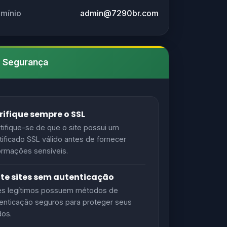
omínio
admin@7290br.com
e Segurança
rifique sempre o SSL
tifique-se de que o site possui um
tificado SSL válido antes de fornecer
ormações sensíveis.
ite sites sem autenticação
es legítimos possuem métodos de
enticação seguros para proteger seus
os.