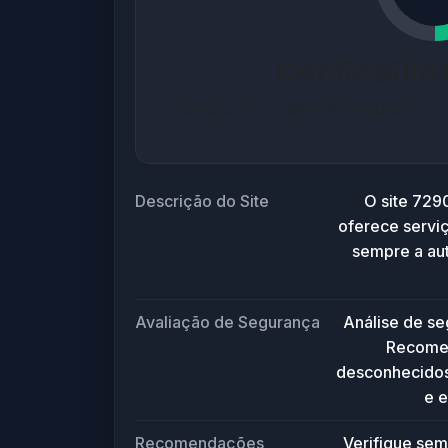
Confiabili
Baseado em análise de segurança co
Descrição do Site
O site 729
oferece servi
sempre a aut
Avaliação de Segurança
Análise de s
Recomen
desconhecidos.
e e
Recomendações
Verifique sem