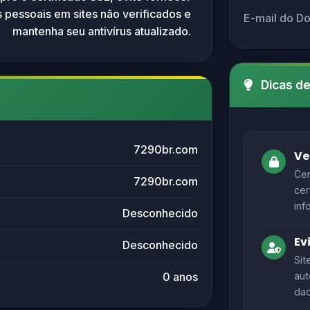
 pessoais em sites não verificados e
E-mail do D
mantenha seu antivírus atualizado.
Dicas d
7290br.com
Ve
Cer
7290br.com
cer
inf
Desconhecido
Ev
Desconhecido
Sit
0 anos
aut
dad