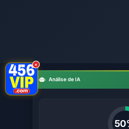
×
Análise de IA
50