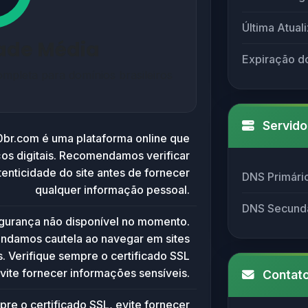
Última Atual
dade Média
Expiração d
mpleta para domínios brasileiros
Servido
0br.com é uma plataforma online que
ços digitais. Recomendamos verificar
enticidade do site antes de fornecer
DNS Primári
qualquer informação pessoal.
DNS Secund
egurança não disponível no momento.
damos cautela ao navegar em sites
 Verifique sempre o certificado SSL
vite fornecer informações sensíveis.
Contato
pre o certificado SSL, evite fornecer