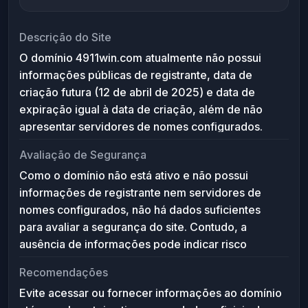
Descrição do Site
O domínio 4911win.com atualmente não possui
informações públicas de registrante, data de
criação futura (12 de abril de 2025) e data de
expiração igual à data de criação, além de não
apresentar servidores de nomes configurados.
Isso indica que o domínio ainda não está ativo ou
Avaliação de Segurança
possivelmente é reservado para uso futuro, sem
Como o domínio não está ativo e não possui
conteúdo disponível ou serviço em
informações de registrante nem servidores de
funcionamento.
nomes configurados, não há dados suficientes
para avaliar a segurança do site. Contudo, a
ausência de informações pode indicar risco
potencial de uso para atividades maliciosas no
Recomendações
futuro. Recomenda-se cautela, evitando fornecer
Evite acessar ou fornecer informações ao domínio
dados pessoais ou acessar o domínio até que ele