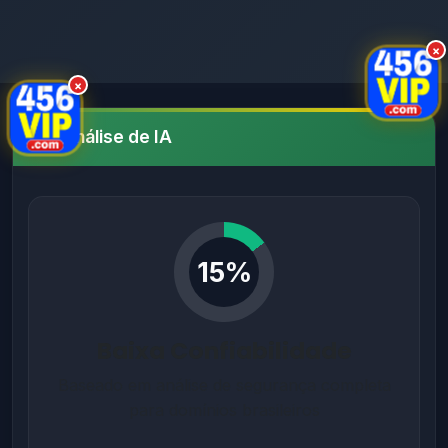
×
×
Análise de IA
15%
Baixa Confiabilidade
Baseado em análise de segurança completa
para domínios brasileiros