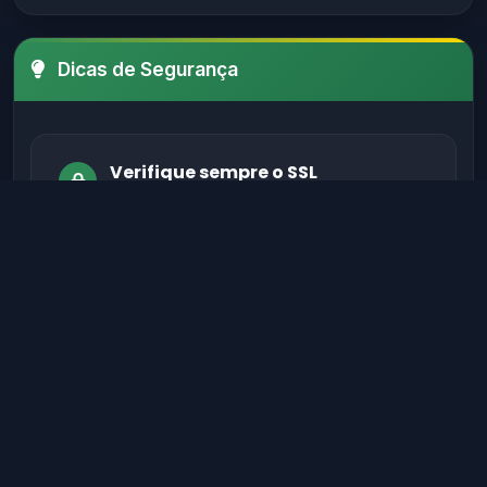
Dicas de Segurança
Verifique sempre o SSL
Certifique-se de que o site possui um
certificado SSL válido antes de fornecer
informações sensíveis.
Evite sites sem autenticação
Sites legítimos possuem métodos de
autenticação seguros para proteger seus
dados.
Verifique informações de contato
Sites confiáveis geralmente têm contato,