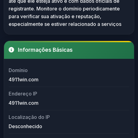
até que ele esteja ativo e com dados oficiais de
esteja ativo e com informações verificadas.
registrante. Monitore o domínio periodicamente
para verificar sua ativação e reputação,
especialmente se estiver relacionado a serviços
financeiros ou jogos de azar.
Informações Básicas
Domínio
4911win.com
Endereço IP
4911win.com
Localização do IP
Desconhecido