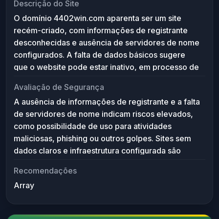
Descrição do Site
O domínio 4402win.com aparenta ser um site
recém-criado, com informações de registrante
desconhecidas e ausência de servidores de nome
configurados. A falta de dados básicos sugere
que o website pode estar inativo, em processo de
configuração ou ser potencialmente um domínio
Avaliação de Segurança
reservado para uso futuro. Sem conteúdo
A ausência de informações de registrante e a falta
acessível ou histórico, não é possível definir uma
de servidores de nome indicam riscos elevados,
função ou serviço específico oferecido por este
como possibilidade de uso para atividades
domínio.
maliciosas, phishing ou outros golpes. Sites sem
dados claros e infraestrutura configurada são
frequentemente considerados suspeitos.
Recomendações
Recomenda-se cautela ao acessar este domínio,
Array
evitar o fornecimento de dados pessoais e
aguardar confirmação de legitimidade por fontes
confiáveis antes de interagir com ele.