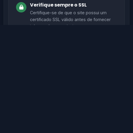
Verifique sempre o SSL
Certifique-se de que o site possui um
certificado SSL válido antes de fornecer
informações sensíveis.
Evite sites sem autenticação
Sites legítimos possuem métodos de
autenticação seguros para proteger seus
dados.
Verifique informações de contato
Sites confiáveis geralmente têm contato,
endereço físico e suporte ativo.