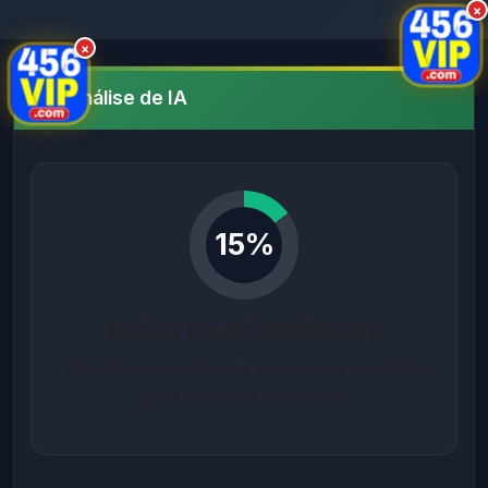
×
×
Análise de IA
15%
Baixa Confiabilidade
Baseado em análise de segurança completa
para domínios brasileiros