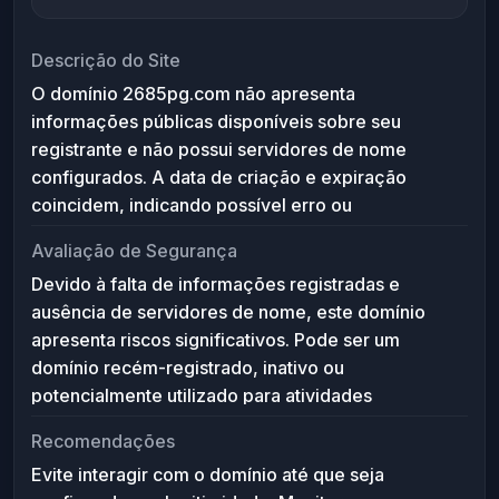
Descrição do Site
O domínio 2685pg.com não apresenta
informações públicas disponíveis sobre seu
registrante e não possui servidores de nome
configurados. A data de criação e expiração
coincidem, indicando possível erro ou
configuração incompleta. Sem presença ativa ou
Avaliação de Segurança
conteúdo registrado, não é possível determinar a
Devido à falta de informações registradas e
finalidade do website, sugerindo que o domínio
ausência de servidores de nome, este domínio
pode estar inativo, reservado ou potencialmente
apresenta riscos significativos. Pode ser um
preparado para usos futuros não divulgados.
domínio recém-registrado, inativo ou
potencialmente utilizado para atividades
maliciosas como phishing ou spam. Recomenda-
Recomendações
se cautela ao acessar links relacionados ao
Evite interagir com o domínio até que seja
domínio até que sua autenticidade seja