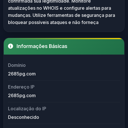
confirmada sua legitimidade. Monitore
confirmada. Usuários e administradores devem
atualizações no WHOIS e configure alertas para
monitorar o domínio por possíveis alterações e
mudanças. Utilize ferramentas de segurança para
verificar listas negras. A inexistência de dados
bloquear possíveis ataques e não forneça
registra um risco de anonimato para ações ilícitas.
informações pessoais caso entre em contato com
esse domínio.
Informações Básicas
Domínio
2685pg.com
Endereço IP
2685pg.com
Localização do IP
Desconhecido