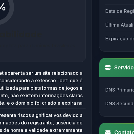
%
Data de Regi
Última Atual
iabilidade
Expiração d
mpleta para domínios brasileiros
Servido
t aparenta ser um site relacionado a
 considerando a extensão '.bet' que é
ilizada para plataformas de jogos e
DNS Primári
anto, não existem informações claras
te, e o domínio foi criado e expira na
DNS Secund
6 de setembro de 2025, o que indica
esenta riscos significativos devido à
instabilidade ou registro temporário.
formações do registrante, ausência de
o, a ausência de servidores de nome
es de nome e validade extremamente
Contato
ma falta de infraestrutura básica para