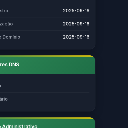
stro
2025-09-16
ização
2025-09-16
o Domínio
2025-09-16
res DNS
o
ário
 Administrativo