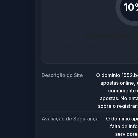
10
Baixa Conf
Baseado em análise de segurança co
Descrição do Site
O domínio 1552.be
apostas online,
comumente ut
apostas. No ent
sobre o registran
mesma data, 1
Avaliação de Segurança
O domínio apr
uma possível 
falta de in
Além diss
servidor
configura u