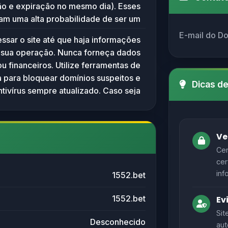
ção e expiração no mesmo dia). Esses
 site, sugerindo que o domínio pode
cam uma alta probabilidade de ser um
u pode ser mal configurado. Portanto,
mporário, potencialmente usado para
E-mail do D
u serviços acessíveis associados no
essar o site até que haja informações
s fraudulentas, phishing ou malwares.
momento.
e sua operação. Nunca forneça dados
autela ao tentar acessar ou utilizar
u financeiros. Utilize ferramentas de
te, evitar fornecer dados pessoais ou
 para bloquear domínios suspeitos e
e monitorar a situação caso o domínio
Dicas d
tivírus sempre atualizado. Caso seja
 ser ativado no futuro. Idealmente, o
interessado em domínios, monitore a
io deve ser bloqueado por filtros de
para verificar possíveis mudanças ou
té que haja evidências confiáveis de
registros futuros.
legitimidade.
Ve
Cer
cer
inf
1552.bet
1552.bet
Ev
Sit
Desconhecido
aut