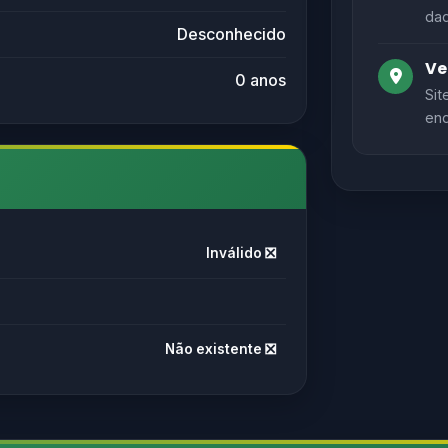
dad
Desconhecido
Ve
0 anos
Sit
end
Inválido ❎
Não existente ❎