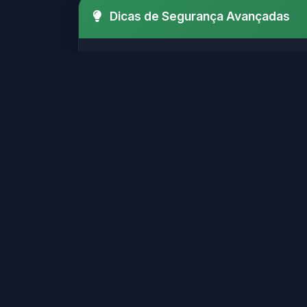
Dicas de Segurança Avançadas
Verifique sempre o SSL (http
Certifique-se de que o site possui
Evite sites que solicitam i
Sites legítimos geralmente possu
Sites confiáveis geralmente
Verifique se o site possui informaç
Não clique em links suspeito
Muitos golpes online começam com 